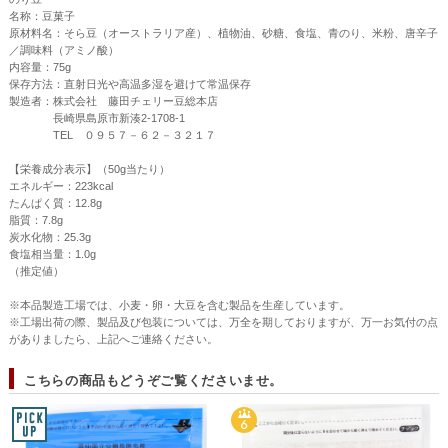
名称：豆菓子
原材料名：そら豆（オーストラリア産）、植物油、砂糖、食塩、青のり、米粉、唐辛子
／調味料（アミノ酸）
内容量：75g
保存方法：直射日光や高温多湿を避けて常温保存
製造者：株式会社 藤田チェリー豆総本店
長崎県島原市新湊2-1708-1
TEL ０９５７－６２－３２１７
【栄養成分表示】（50g当たり）
エネルギー：223kcal
たんぱく質：12.8g
脂質：7.8g
炭水化物：25.3g
食塩相当量：1.0g
（推定値）
※本品製造工場では、小麦・卵・大豆を含む製品を生産しています。
※工場出荷の際、製品及び包装については、万全を期しておりますが、万一お気付の点
がありましたら、上記へご連絡ください。
こちらの商品もどうぞご覧くださいませ。