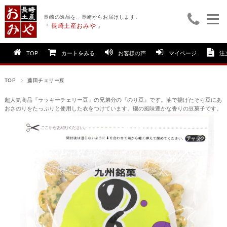
長崎の逸品を、長崎からお届けします。
長崎土産おみや
『
』
TOP
カートをみる
お客様の声
マイページ
注
TOP
藤田チェリー豆
超人気商品『ラッキーチェリー豆』の兄弟分の『のり豆』です。油で揚げたそら豆にあ
おさのりをたっぷりと使用した衣をつけています。磯の風味豊かな香りの豆菓子です。