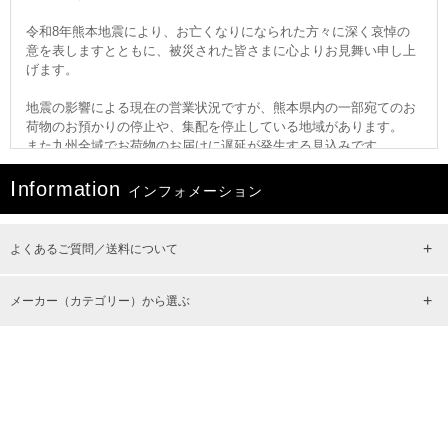
令和8年熊本地震により、お亡くなりになられた方々に深く哀悼の
意を表しますとともに、被災された皆さまに心よりお見舞い申し上
げます。
地震の影響による現在の営業状況ですが、熊本県内の一部宛てのお
荷物のお預かりの停止や、集配を停止している地域があります。
また九州全域でお荷物のお届けに遅延が発生する見込みです。
I
■ お荷物のお届けに遅延が見込まれる区間
nformation
インフォメーション
・全国 ⇒ 九州全域
※3Dセキュア導入のお知らせ※
よくあるご質問／送料について
当サイトでは、クレジットカード決済をより安全にご利用いただく
ため、「3Dセキュア（本人認証サービス）」を導入いたしました。
3Dセキュアは、お客様が決済時にクレジットカード情報を入力後、
メーカー（カテゴリー）から選ぶ
カード発行会社が提供するパスワードやワンタイムパスワードなど
で本人確認を行う方法です。お客様にはご不便をおかけいたします
が、何卒ご理解・ご協力のほどよろしくお願いいたします。
※ヤマト運輸のお問い合わせ番号は、商品出荷日の夕方以降に確認
が可能となります。