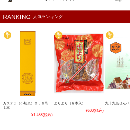
人気ランキング
カステラ（小切れ）０．６号
よりより（８本入）
九十九島せんぺ
１本
¥600
(税込)
¥1,458
(税込)