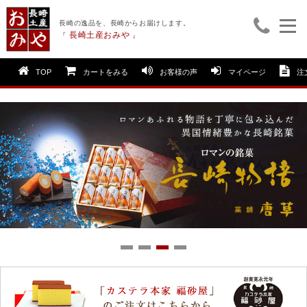
長崎の逸品を、長崎からお届けします。
長崎土産おみや
『
』
TOP
カートをみる
お客様の声
マイページ
注