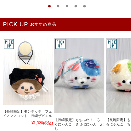
おすすめ商品
【長崎限定】モンチッチ フェ
イスマスコット 長崎ザビエル
【長崎限定】もちふわ！ころこ
【長崎限定】も
¥1,320
(税込)
ろにゃんこ させぼにゃん ぷ
ろにゃんこ ち
ち