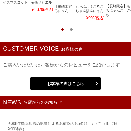
イスマスコット 長崎ザビエル
【長崎限定】も
【長崎限定】もちふわ！ころこ
¥1,320
(税込)
ろにゃんこ さ
ろにゃんこ ちゃんぽんにゃん
ち
¥990
(税込)
CUSTOMER VOICE
お客様の声
ご購入いただいたお客様からのレビューをご紹介します
お客様の声はこちら
お店からのお知らせ
令和8年熊本地震の影響によるお荷物のお届けについて （8月2日
9:00時点）