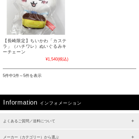
【長崎限定】ちいかわ「カステ
ラ」（ハチワレ）ぬいぐるみキ
ーチェーン
¥1,540
(税込)
5件中1件～5件を表示
I
nformation
インフォメーション
よくあるご質問／送料について
メーカー（カテゴリー）から選ぶ