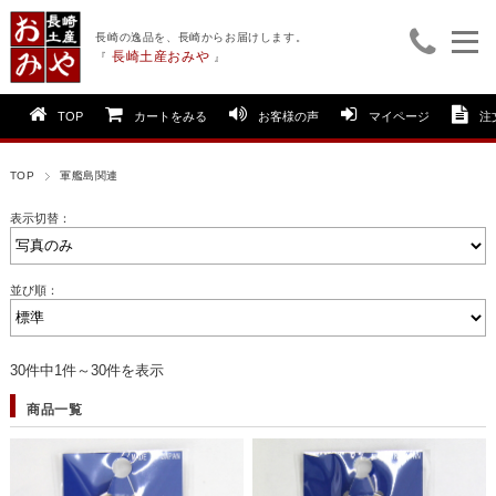
長崎の逸品を、長崎からお届けします。
長崎土産おみや
『
』
TOP
カートをみる
お客様の声
マイページ
注
TOP
軍艦島関連
表示切替：
並び順：
30件中1件～30件を表示
商品一覧