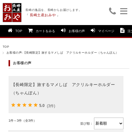
長崎の逸品を、長崎からお届けします。
長崎土産おみや
『
』
TOP
カートをみる
お客様の声
マイページ
注
TOP
お客様の声:【長崎限定】旅するマメしば アクリルキーホルダー（ちゃんぽん）
お客様の声
【長崎限定】旅するマメしば アクリルキーホルダー
（ちゃんぽん）
5.0
(3件)
1件～3件（全3件）
並び順：