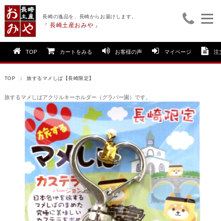
長崎の逸品を、長崎からお届けします。
長崎土産おみや
『
』
TOP
カートをみる
お客様の声
マイページ
注
TOP
旅するマメしば【長崎限定】
旅するマメしばアクリルキーホルダー（グラバー園）です。