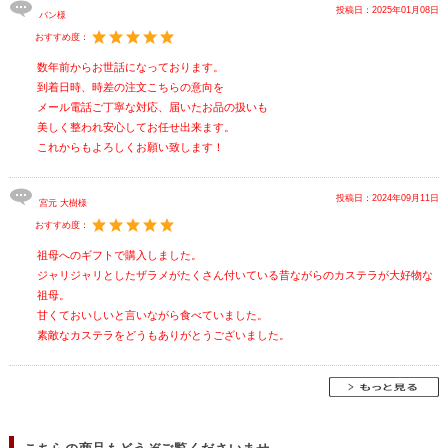
投稿日：
2025年01月08日
バン様
おすすめ度：
数年前からお世話になっております。
到着日時、時差の注文こちらの意向を
メール電話ご丁寧な対応、届いたお品の扱いも
美しく整われ安心してお任せ出来ます。
これからもよろしくお願い致します！
投稿日：
2024年09月11日
宮元 大樹様
おすすめ度：
祖母へのギフトで購入しました。
ジャリジャリとしたザラメがたくさん付いている昔ながらのカステラが大好物な
祖母。
甘くておいしいと言いながら食べていました。
素敵なカステラをどうもありがとうございました。