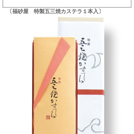
〔福砂屋 特製五三焼カステラ１本入〕