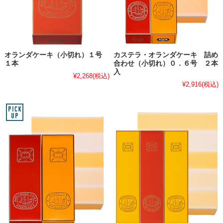
オランダケーキ（小切れ）１号
カステラ・オランダケーキ 詰め
１本
合わせ（小切れ）０．６号 ２本
入
¥2,268
(税込)
¥2,916
(税込)