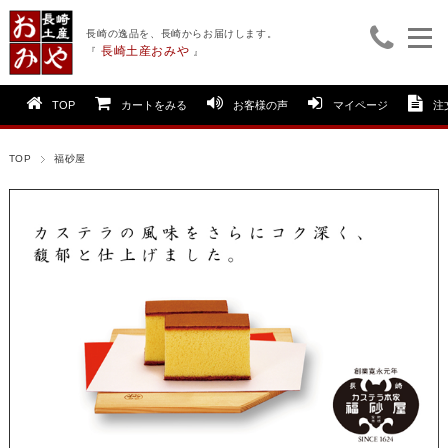
長崎の逸品を、長崎からお届けします。
長崎土産おみや
『
』
TOP
カートをみる
お客様の声
マイページ
注
TOP
福砂屋