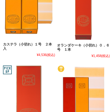
カステラ（小切れ）１号 ２本
オランダケーキ（小切れ）０．６
入
号 １本
¥4,536
(税込)
¥1,458
(税込)