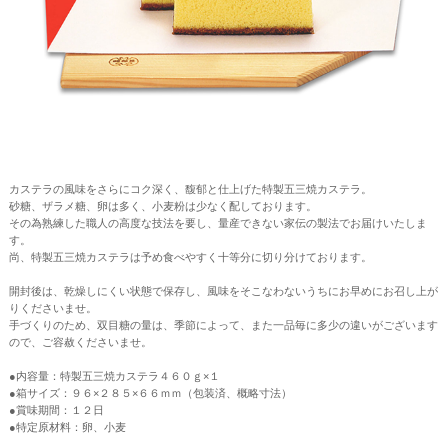
カステラの風味をさらにコク深く、馥郁と仕上げた特製五三焼カステラ。
砂糖、ザラメ糖、卵は多く、小麦粉は少なく配しております。
その為熟練した職人の高度な技法を要し、量産できない家伝の製法でお届けいたしま
す。
尚、特製五三焼カステラは予め食べやすく十等分に切り分けております。
開封後は、乾燥しにくい状態で保存し、風味をそこなわないうちにお早めにお召し上が
りくださいませ。
手づくりのため、双目糖の量は、季節によって、また一品毎に多少の違いがございます
ので、ご容赦くださいませ。
●内容量：特製五三焼カステラ４６０ｇ×１
●箱サイズ：９６×２８５×６６ｍｍ（包装済、概略寸法）
●賞味期間：１２日
●特定原材料：卵、小麦