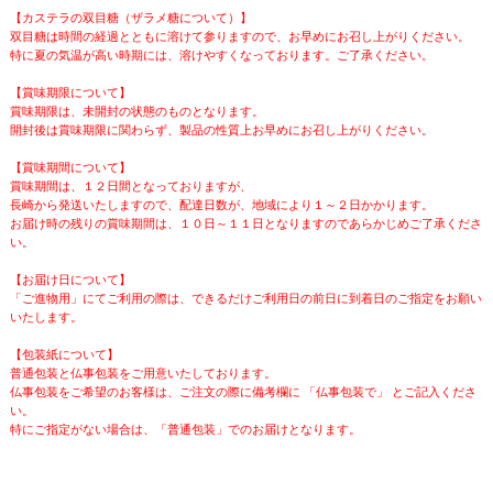
【カステラの双目糖（ザラメ糖について）】
双目糖は時間の経過とともに溶けて参りますので、お早めにお召し上がりください。
特に夏の気温が高い時期には、溶けやすくなっております。ご了承ください。
【賞味期限について】
賞味期限は、未開封の状態のものとなります。
開封後は賞味期限に関わらず、製品の性質上お早めにお召し上がりください。
【賞味期間について】
賞味期間は、１２日間となっておりますが、
長崎から発送いたしますので、配達日数が、地域により１～２日かかります。
お届け時の残りの賞味期間は、１０日～１１日となりますのであらかじめご了承くださ
い。
【お届け日について】
「ご進物用」にてご利用の際は、できるだけご利用日の前日に到着日のご指定をお願い
いたします。
【包装紙について】
普通包装と仏事包装をご用意いたしております。
仏事包装をご希望のお客様は、ご注文の際に備考欄に 「仏事包装で」 とご記入くださ
い。
特にご指定がない場合は、「普通包装」でのお届けとなります。