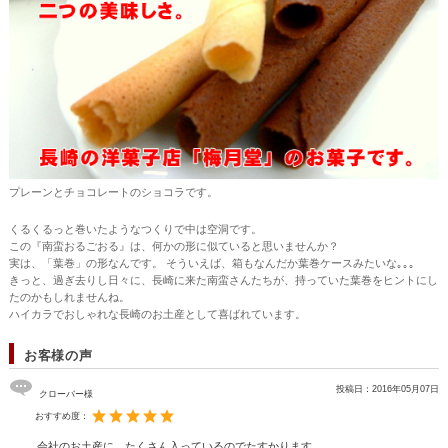
プレーンとチョコレートのショコラです。
くるくるっと巻いたようなつくりで中は空洞です。
この『南蛮おるごおる』は、何かの形に似ていると思いませんか？
実は、「葉巻」の形なんです。 そういえば、箱もなんだか葉巻ケースみたいな｡｡｡
きっと、過ぎ去りし日々に、長崎に来た南蛮さんたちが、持っていた葉巻をヒントにし
たのかもしれませんね。
ハイカラでおしゃれな長崎のお土産として喜ばれています。
お客様の声
投稿日：
2016年05月07日
クローバー様
おすすめ度：
会社のお土産に。たくさん入っているのでたすかります。