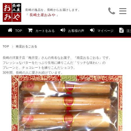
長崎の逸品を、長崎からお届けします。
長崎土産おみや
『
』
TOP
カートをみる
お客様の声
マイページ
注
TOP
南蛮おるごおる
長崎の洋菓子店「梅月堂」さんの有名なお菓子、『南蛮おるごおる』です。
フレッシュなバターをたっぶり生地に練りこんだ「リッチな味わい」の
プレーンと、チョコレートを練りこんだショコラ。
30年間、長崎の人に愛され続けています。