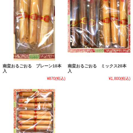
南蛮おるごおる プレーン10本
南蛮おるごおる ミックス20本
入
入
¥870
(税込)
¥1,800
(税込)