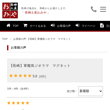
長崎の逸品を、長崎からお届けします。
長崎土産おみや
『
』
TOP
カートをみる
お客様の声
マイページ
注
TOP
お客様の声:【長崎】軍艦島ジオラマ マグネット
お客様の声
【長崎】軍艦島ジオラマ マグネット
5.0
(4件)
1件～4件（全4件）
並び順：