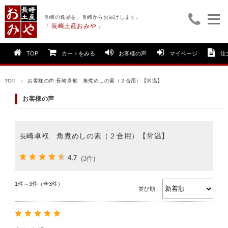
長崎の逸品を、長崎からお届けします。
長崎土産おみや
『
』
TOP
カートをみる
お客様の声
マイページ
注
TOP
お客様の声:長崎卓袱 角煮めしの素（２合用）【常温】
お客様の声
長崎卓袱 角煮めしの素（２合用）【常温】
4.7
(3件)
1件～3件（全3件）
並び順：